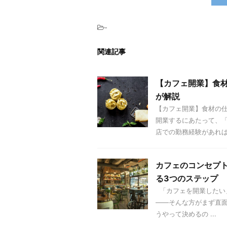
-
関連記事
【カフェ開業】食
が解説
【カフェ開業】食材の
開業するにあたって、「
店での勤務経験があれば仕 
カフェのコンセプ
る3つのステップ
「カフェを開業したい
——そんな方がまず直
うやって決めるの ...