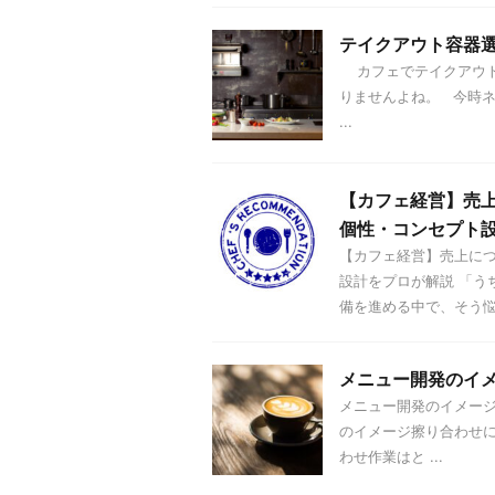
テイクアウト容器
カフェでテイクアウト
りませんよね。 今時
...
【カフェ経営】売
個性・コンセプト
【カフェ経営】売上に
設計をプロが解説 「う
備を進める中で、そう悩ん
メニュー開発のイ
メニュー開発のイメー
のイメージ擦り合わせ
わせ作業はと ...