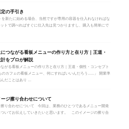
選定の手引き
を新たに始める場合、当然ですが専用の容器を仕入れなければな
ネットで調べればすぐに仕入先は見つかりますし、購入も簡単にで
上につながる看板メニューの作り方と在り方｜王道・
設計をプロが解説
つながる看板メニューの作り方と在り方｜王道・個性・コンセプト
ちのカフェの看板メニュー、何にすればいいんだろう……」 開業準
だことはあり ...
メージ擦り合わせについて
ジ擦り合わせについて 今回は、業務のひとつであるメニュー開発
についてお伝えしていきたいと思います。 このイメージの擦り合