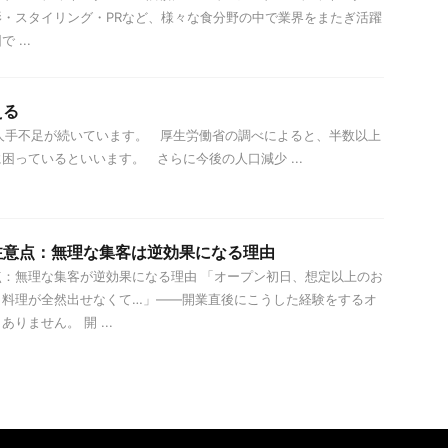
・スタイリング・PRなど、様々な食分野の中で業界をまたぎ活躍
...
える
手不足が続いています。 厚生労働省の調べによると、半数以上
困っているといいます。 さらに今後の人口減少 ...
注意点：無理な集客は逆効果になる理由
：無理な集客が逆効果になる理由 「オープン初日、想定以上のお
、料理が全然出せなくて…」——開業直後にこうした経験をするオ
りません。 開 ...