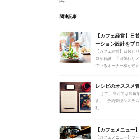
-
関連記事
【カフェ経営】日
ーション設計をプ
【カフェ経営】日替わ
ロが解説 「日替わりメ
ているオーナー様が迷わ .
レシピのオススメ
さて、最近では飲食業
す。 予約管理システ
利 ...
【カフェメニュー
【カフェメニュー】フ