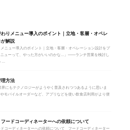
替わりメニュー導入のポイント｜立地・客層・オペレ
ロが解説
りメニュー導入のポイント｜立地・客層・オペレーション設計をプ
ニューって、やった方がいいのかな...」——ランチ営業を検討し
..
管理方法
界にもテクノロジーがようやく普及されつつあるように思いま
ムやモバイルオーダーなど、アプリなどを使い飲食店利用がより便
】フードコーディネーターへの依頼について
ードコーディネーターへの依頼について フードコーディネーター