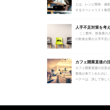
とは、レシピ開発・撮影
するスペシャリスト集団で 
人手不足対策を考
ここ数年、飲食業の人
の飲食企業が人手不足に
カフェ開業直後の
カフェ開業直後の注意点
客様が来てくれたのに
ーナーは、決して珍しくあ