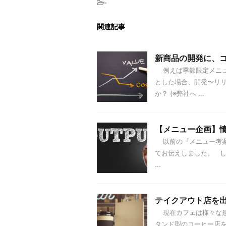
-
関連記事
新商品の開発に、
例えば季節限定メニュ
とした場合、開発〜リ
か？ (※弊社へ ...
【メニュー企画】
以前の『メニュー考案
てお伝えしました。 
...
テイクアウト店を
現在カフェは様々な形
タンド型のコーヒー店を筆