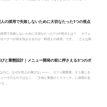
理人の採用で失敗しないために大切なたった1つの視点
の採用で失敗しないために大切なたった1つの視点とは？ カフェ
オーナーが頭を悩ませるのが「料理人の採用」です。 「どんな料
選びと業態設計｜メニュー開発の前に押さえる3つのポ
なのに、なぜか売上が伸びない——」 カフェ開業後、そう感じる
ニューそのものではなく、「立地と業態のミスマッチ」に原因があ
 ...