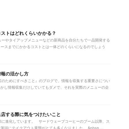
コストはどれくらいかかる？
ーやタイアップメニューなどの新商品を自分たちで一品開発する
リースまでにかかるコストとは一体どのくらいになるのでしょう
情報の活かし方
のためにすべきこと』のブログで、情報を収集する重要さについ
しかし情報収集だけしていてもダメで、それを実際のメニューの企
出店する際に気をつけたいこと
に進化しています。 サードウェーブコーヒーのブーム以降、ス
頭にテイクアウト業態がとても多くなりました。 &nbsp ...