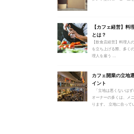
【カフェ経営】料
とは？
【飲食店経営】料理人
を立ち上げる際、多くの
理人を雇う ...
カフェ開業の立地
イント
「立地は悪くないはず
オーナーの多くは、メ
ります。 立地に合っていな