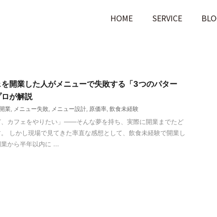
HOME
SERVICE
BLO
ェを開業した人がメニューで失敗する「3つのパター
プロが解説
開業
,
メニュー失敗
,
メニュー設計
,
原価率
,
飲食未経験
ど、カフェをやりたい」——そんな夢を持ち、実際に開業までたど
。 しかし現場で見てきた率直な感想として、飲食未経験で開業し
から半年以内に ...