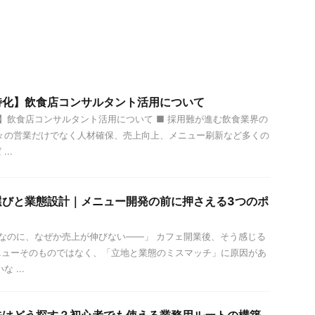
特化】飲食店コンサルタント活用について
飲食店コンサルタント活用について ■ 採用難が進む飲食業界の
々の営業だけでなく人材確保、売上向上、メニュー刷新など多くの
..
選びと業態設計｜メニュー開発の前に押さえる3つのポ
なのに、なぜか売上が伸びない——」 カフェ開業後、そう感じる
ニューそのものではなく、「立地と業態のミスマッチ」に原因があ
 ...