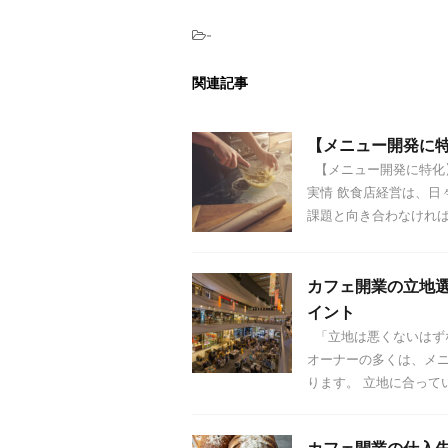
-
関連記事
【メニュー開発に
【メニュー開発に特化】
実情 飲食店経営は、日
課題と向き合わなければ .
カフェ開業の立地
イント
「立地は悪くないはず
オーナーの多くは、メ
ります。 立地に合っていな