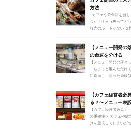
カフェ開業の仕入
方法
カフェや飲食店を新し
つが「仕入れ先ってどう
れ先のルートがない 専門的
【メニュー開発の
の命運を分ける
【メニュー開発の落と
「ちょっと混んだだけで
に直面し、焦った経験はあ 
【カフェ経営者必
る？〜メニュー表
【カフェ経営者必見】
の重要性〜 カフェや飲
けを重視してしまいがちで