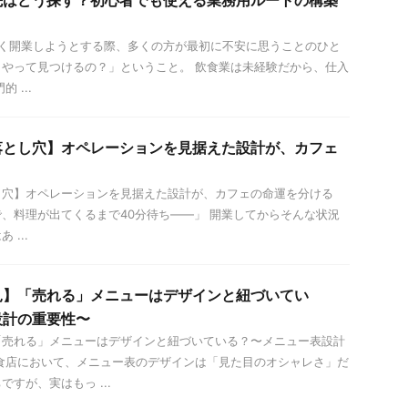
先はどう探す？初心者でも使える業務用ルートの構築
く開業しようとする際、多くの方が最初に不安に思うことのひと
やって見つけるの？」ということ。 飲食業は未経験だから、仕入
 ...
落とし穴】オペレーションを見据えた設計が、カフェ
し穴】オペレーションを見据えた設計が、カフェの命運を分ける
、料理が出てくるまで40分待ち——」 開業してからそんな状況
...
見】「売れる」メニューはデザインと紐づいてい
設計の重要性〜
「売れる」メニューはデザインと紐づいている？〜メニュー表設計
食店において、メニュー表のデザインは「見た目のオシャレさ」だ
すが、実はもっ ...