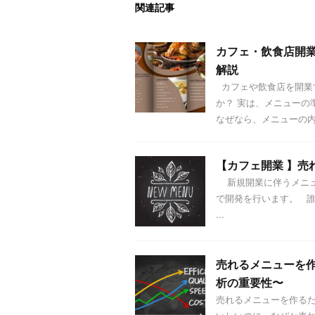
関連記事
カフェ・飲食店開
解説
カフェや飲食店を開業
か？ 実は、メニューの
なぜなら、メニューの内容 
【カフェ開業 】売
新規開業に伴うメニュ
で開発を行います。 
...
売れるメニューを作
析の重要性〜
売れるメニューを作るた