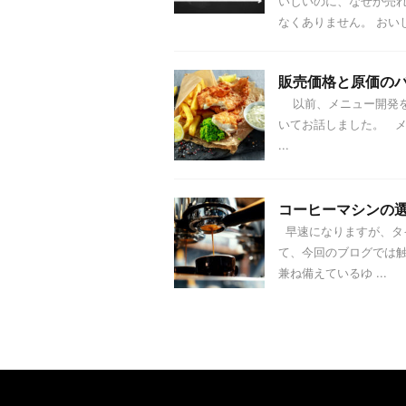
いしいのに、なぜか売
なくありません。 おいし 
販売価格と原価の
以前、メニュー開発を
いてお話しました。 
...
コーヒーマシンの
早速になりますが、タ
て、今回のブログでは
兼ね備えているゆ ...