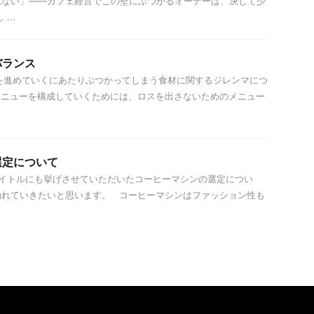
れない」——カフェ経営でこの壁にぶつかるオーナーは、決して少
...
バランス
進めていくにあたりぶつかってしまう食材に関するジレンマにつ
メニューを構成していくためには、ロスを出さないためのメニュー
選定について
イトルにも挙げさせていただいたコーヒーマシンの選定につい
触れていきたいと思います。 コーヒーマシンはファッション性も