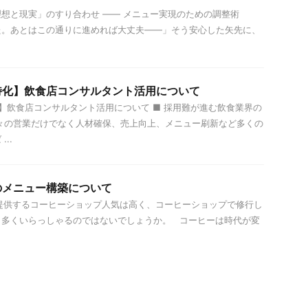
理想と現実」のすり合わせ —— メニュー実現のための調整術
た。あとはこの通りに進めれば大丈夫——」そう安心した矢先に、
特化】飲食店コンサルタント活用について
飲食店コンサルタント活用について ■ 採用難が進む飲食業界の
々の営業だけでなく人材確保、売上向上、メニュー刷新など多くの
..
のメニュー構築について
供するコーヒーショップ人気は高く、コーヒーショップで修行し
も多くいらっしゃるのではないでしょうか。 コーヒーは時代が変