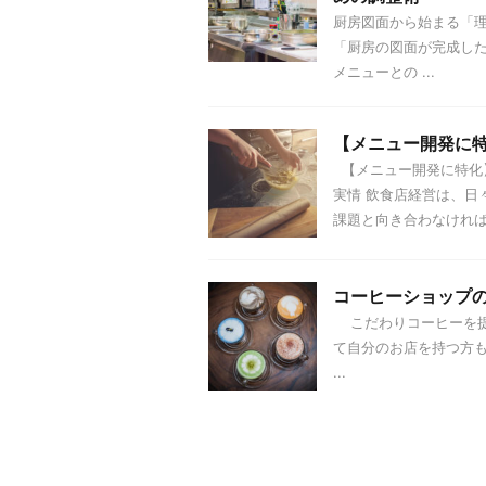
厨房図面から始まる「
「厨房の図面が完成し
メニューとの ...
【メニュー開発に
【メニュー開発に特化】
実情 飲食店経営は、日
課題と向き合わなければ .
コーヒーショップ
こだわりコーヒーを提
て自分のお店を持つ方
...