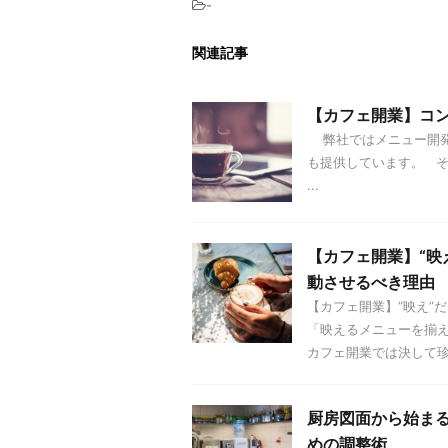
-
関連記事
【カフェ開業】コ
弊社ではメニュー開発
も提供しています。 
...
【カフェ開業】“映
動させるべき理由
【カフェ開業】“映え”
「映えるメニューを揃
カフェ開業では決して珍し
厨房図面から始まる
めの調整術