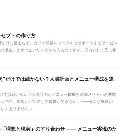
ンセプトの作り方
だけに留まらず、カフェ開業をトータルでサポートするサービス
その場合、まずはヒアリングから入るのですが、傾向として先に物
え”だけでは続かない？人員計画とメニュー構成を連
だけでは続かない？人員計画とメニュー構成を連動させるべき理由
えたのに、現場がパンクして提供ができない」——そんな失敗が、
くありません ...
「理想と現実」のすり合わせ —— メニュー実現のた