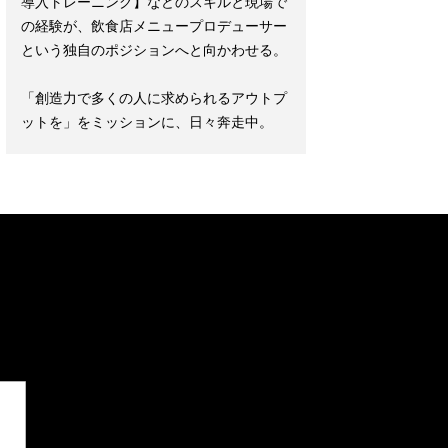
導入トレーニング】などのスキルと現場で
の経験が、飲食店メニュープロデューサー
という独自のポジションへと向かわせる。
「創造力で多くの人に求められるアウトプ
ットを」をミッションに、日々奔走中。