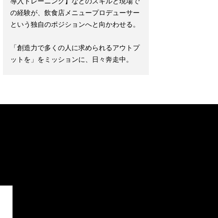
導入トレーニング】などのスキルと現場で
の経験が、飲食店メニュープロデューサー
という独自のポジションへと向かわせる。
「創造力で多くの人に求められるアウトプ
ットを」をミッションに、日々奔走中。