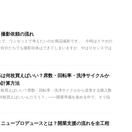
】撮影依頼の流れ
で、ワンセットで考えたいのが商品撮影です。 今時はスマホの
で自分たちでも撮影自体はできてしまいますが、やはりセンスでは
器は何枚買えばいい？席数・回転率・洗浄サイクルか
の計算方法
何枚買えばいい？席数・回転率・洗浄サイクルから逆算する購入数
何枚買えばいいんだろう？」——開業準備を進める中で、そう悩
メニュープロデュースとは？開業支援の流れを全工程