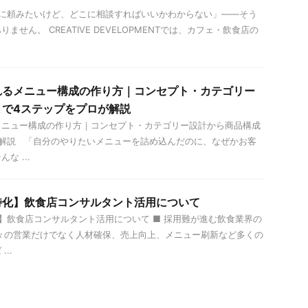
に頼みたいけど、どこに相談すればいいかわからない」——そう
せん。 CREATIVE DEVELOPMENTでは、カフェ・飲食店の
れるメニュー構成の作り方｜コンセプト・カテゴリー
まで4ステップをプロが解説
メニュー構成の作り方｜コンセプト・カテゴリー設計から商品構成
が解説 「自分のやりたいメニューを詰め込んだのに、なぜかお客
な ...
特化】飲食店コンサルタント活用について
飲食店コンサルタント活用について ■ 採用難が進む飲食業界の
々の営業だけでなく人材確保、売上向上、メニュー刷新など多くの
..