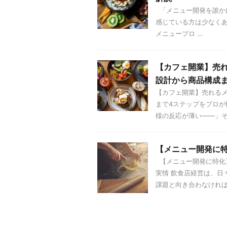
「メニュー開発を誰か
感じている方は少なくありま
メニュープロ ...
【カフェ開業】売
設計から商品構成
【カフェ開業】売れる
まで4ステップをプロ
様の反応が薄い——」そん
【メニュー開発に
【メニュー開発に特化】
実情 飲食店経営は、日
課題と向き合わなければ .