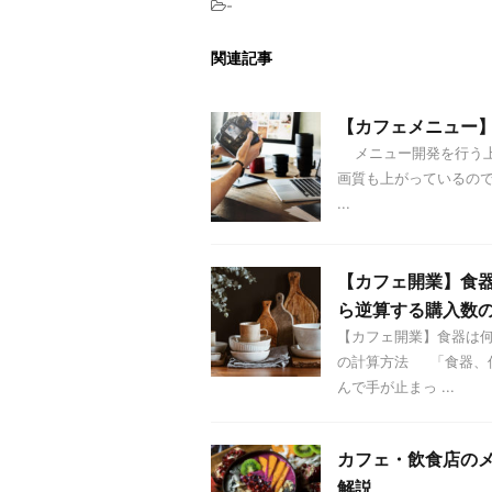
-
関連記事
【カフェメニュー
メニュー開発を行う上
画質も上がっているの
...
【カフェ開業】食
ら逆算する購入数
【カフェ開業】食器は
の計算方法 「食器、
んで手が止まっ ...
カフェ・飲食店の
解説