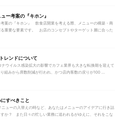
ニュー考案の『キホン』
ー考案の『キホン』 飲食店開業を考える際、メニューの構築・商
握る重要な要素です。 お店のコンセプトやターゲット層に合った
ートレンドについて
ロナウイルス感染拡大の影響でカフェ業界も大きな転換期を迎えて
組みから席数削減が行われ、かつ店内客数の戻りが100 ...
めにすべきこと
ニューの入替えの時など、あなたはメニューのアイデアに行き詰
ますか？ また日々の忙しい業務に追われるがゆえに、それをこな