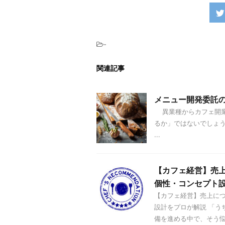
-
関連記事
メニュー開発委託
異業種からカフェ開業
るか」ではないでしょ
...
【カフェ経営】売
個性・コンセプト
【カフェ経営】売上に
設計をプロが解説 「う
備を進める中で、そう悩ん