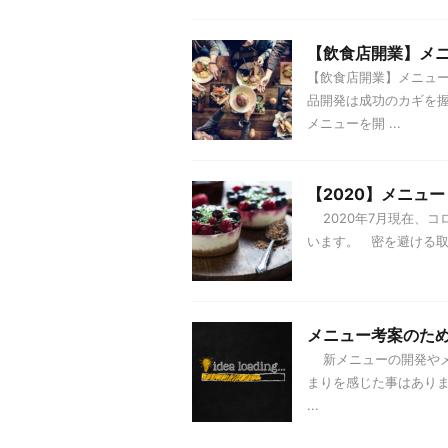
【飲食店開業】メ
【飲食店開業】メニュ
品開発は成功のカギを
メニューを開 ...
【2020】メニュ
2020年7月現在、コ
います。 密を避ける取り
メニュー考案のた
新メニューの開発やメ
まりを感じた事はあり
...